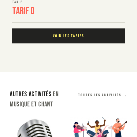
TARIF
Tarif D
VOIR LES TARIFS
AUTRES ACTIVITÉS
EN
Toutes les activités →
MUSIQUE ET CHANT
image_couverture
Image
image_couverture
Image