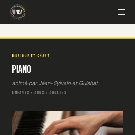
Main navigation
Aller au contenu principal
MUSIQUE ET CHANT
Piano
animé par Jean-Sylvain et Gulshat
ENFANTS / ADOS / ADULTES