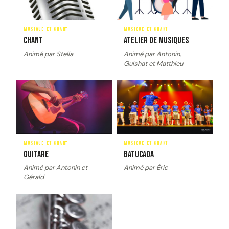
MUSIQUE ET CHANT
MUSIQUE ET CHANT
Chant
Atelier de musiques
Animé par Stella
Animé par Antonin,
Gulshat et Matthieu
image_couverture
Image
image_couverture
Image
MUSIQUE ET CHANT
MUSIQUE ET CHANT
Guitare
Batucada
Animé par Antonin et
Animé par Éric
Gérald
image_couverture
Image