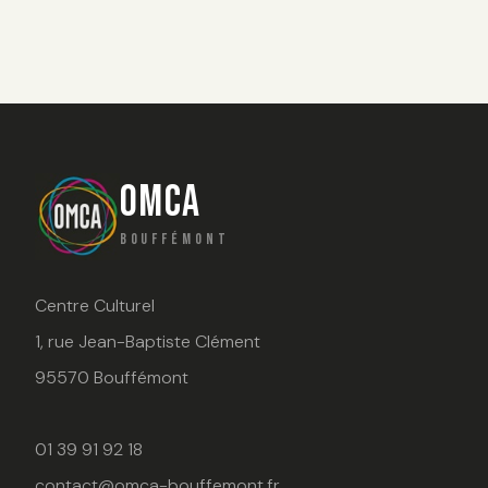
OMCA
BOUFFÉMONT
Centre Culturel
1, rue Jean-Baptiste Clément
95570 Bouffémont
01 39 91 92 18
contact@omca-bouffemont.fr