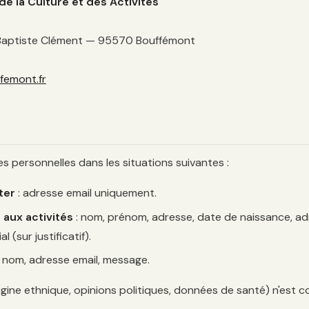
e la Culture et des Activités
n-Baptiste Clément — 95570 Bouffémont
emont.fr
s
 personnelles dans les situations suivantes :
ter
: adresse email uniquement.
 aux activités
: nom, prénom, adresse, date de naissance, ad
l (sur justificatif).
 nom, adresse email, message.
ine ethnique, opinions politiques, données de santé) n'est co