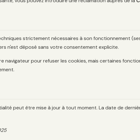
isante, vous pouvez introduire une réclamation auprès de la
C
 techniques strictement nécessaires à son fonctionnement (se
iers n'est déposé sans votre consentement explicite.
 navigateur pour refuser les cookies, mais certaines fonction
tement.
ialité peut être mise à jour à tout moment. La date de dernièr
025