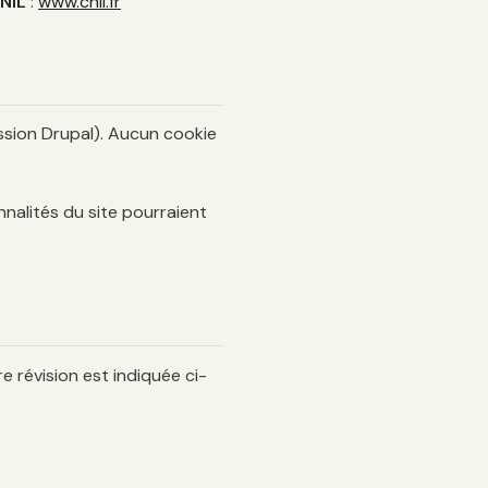
NIL
:
www.cnil.fr
ssion Drupal). Aucun cookie
nalités du site pourraient
e révision est indiquée ci-