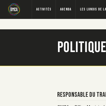
Main navigation
Aller au contenu principal
Activités
Agenda
Les Lundis de l
Politique
Responsable du tr