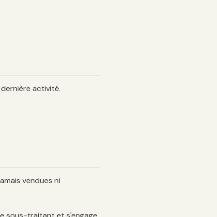
dernière activité.
jamais vendues ni
que sous-traitant et s'engage