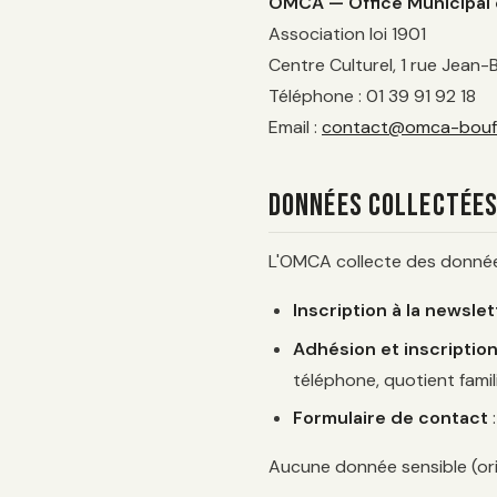
OMCA — Office Municipal d
Association loi 1901
Centre Culturel, 1 rue Jea
Téléphone : 01 39 91 92 18
Email :
contact@omca-bouff
Données collectée
L'OMCA collecte des données
Inscription à la newslet
Adhésion et inscription
téléphone, quotient familia
Formulaire de contact
:
Aucune donnée sensible (orig