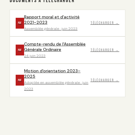
DOCUMENTS À TÉLÉCHARGER
Rapport moral et d'activité
2021–2023
Télécharger →
PDF
Assemblée générale · juin 2023
Compte-rendu de l'Assemblée
Générale Ordinaire
Télécharger →
PDF
24 juin 2023
Motion d'orientation 2023–
2025
Télécharger →
PDF
Adoptée en assemblée générale · juin
2023