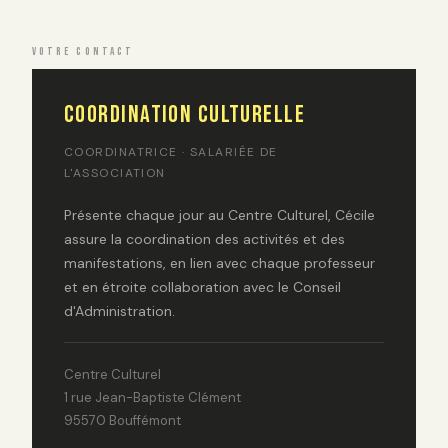
VOTRE CONTACT
Coordination culturelle
COORDINATRICE · SALARIÉE DE
L'ASSOCIATION
Présente chaque jour au Centre Culturel, Cécile
assure la coordination des activités et des
manifestations, en lien avec chaque professeur
et en étroite collaboration avec le Conseil
d'Administration.
Centre Culturel
1 rue Jean-Baptiste Clément
95570 Bouffémont