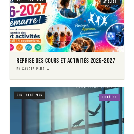
ATELIER
REPRISE DES COURS ET ACTIVITÉS 2026-2027
EN SAVOIR PLUS →
Visuel
Image
DIM. 4 OCT 2026
THÉÂTRE