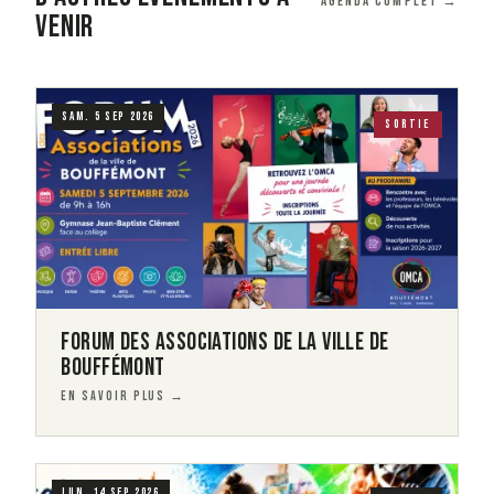
Agenda complet →
VENIR
Visuel
Image
SAM. 5 SEP 2026
SORTIE
FORUM DES ASSOCIATIONS DE LA VILLE DE
BOUFFÉMONT
EN SAVOIR PLUS →
Visuel
Image
LUN. 14 SEP 2026