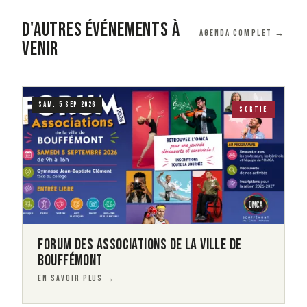
D'AUTRES ÉVÉNEMENTS À
Agenda complet →
VENIR
Visuel
Image
SAM. 5 SEP 2026
SORTIE
FORUM DES ASSOCIATIONS DE LA VILLE DE
BOUFFÉMONT
EN SAVOIR PLUS →