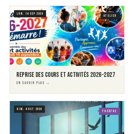
Visuel
Image
LUN. 14 SEP 2026
ATELIER
REPRISE DES COURS ET ACTIVITÉS 2026-2027
EN SAVOIR PLUS →
Visuel
Image
DIM. 4 OCT 2026
THÉÂTRE