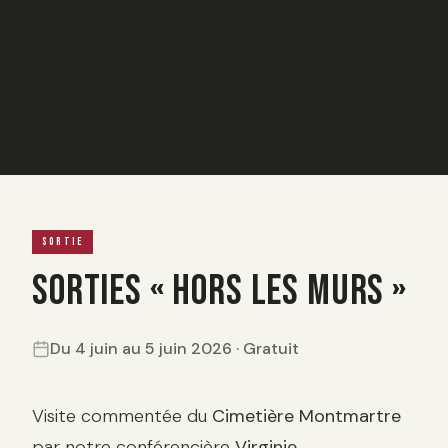
SORTIE
Sorties « Hors les murs »
Du 4 juin au 5 juin 2026 · Gratuit
Description
Visite commentée du
Cimetière Montmartre
par notre conférencière
Virginie
.