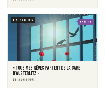
Visuel
Image
DIM. 4 OCT 2026
THÉÂTRE
« TOUS MES RÊVES PARTENT DE LA GARE
D'AUSTERLITZ »
EN SAVOIR PLUS →