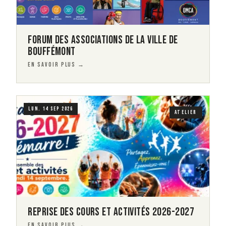
FORUM DES ASSOCIATIONS DE LA VILLE DE
BOUFFÉMONT
EN SAVOIR PLUS →
Visuel
Image
LUN. 14 SEP 2026
ATELIER
REPRISE DES COURS ET ACTIVITÉS 2026-2027
EN SAVOIR PLUS →