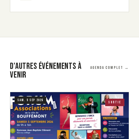
D'AUTRES ÉVÉNEMENTS À
Agenda complet →
VENIR
Visuel
Image
SAM. 5 SEP 2026
SORTIE