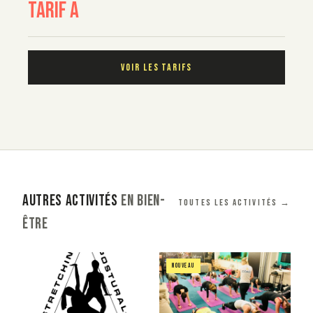
Tarif A
VOIR LES TARIFS
AUTRES ACTIVITÉS
EN BIEN-
Toutes les activités →
ÊTRE
image_couverture
Image
image_couverture
Image
NOUVEAU