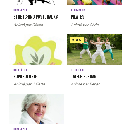
BIEN-ÊTRE
BIEN-ÊTRE
Stretching postural ®
Pilates
Animé par Cécile
Animé par Chris
image_couverture
Image
image_couverture
Image
NOUVEAU
BIEN-ÊTRE
BIEN-ÊTRE
Sophrologie
Taï-chi-chuan
Animé par Juliette
Animé par Renan
image_couverture
Image
BIEN-ÊTRE