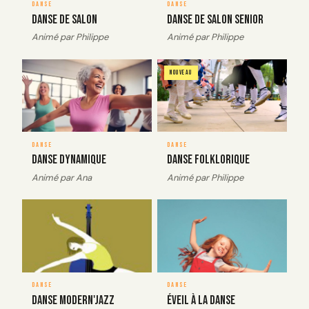
DANSE
DANSE
Danse de salon
Danse de salon senior
Animé par Philippe
Animé par Philippe
image_couverture
Image
image_couverture
Image
NOUVEAU
DANSE
DANSE
Danse Dynamique
Danse folklorique
Animé par Ana
Animé par Philippe
image_couverture
Image
image_couverture
Image
DANSE
DANSE
Danse modern'Jazz
Éveil à la danse