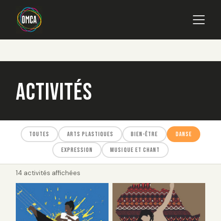
Main navigation
Aller au contenu principal
Activités
TOUTES
ARTS PLASTIQUES
BIEN-ÊTRE
DANSE
EXPRESSION
MUSIQUE ET CHANT
14 activités affichées
image_couverture
Image
image_couverture
Image