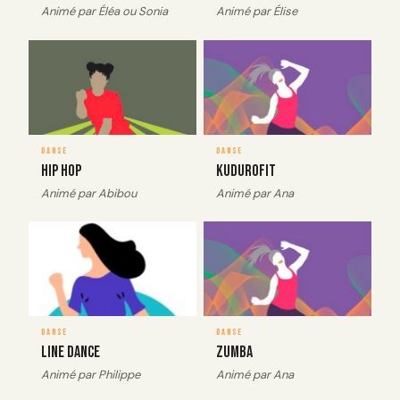
Animé par Éléa ou Sonia
Animé par Élise
image_couverture
Image
image_couverture
Image
DANSE
DANSE
Hip Hop
Kudurofit
Animé par Abibou
Animé par Ana
image_couverture
Image
image_couverture
Image
DANSE
DANSE
Line Dance
Zumba
Animé par Philippe
Animé par Ana