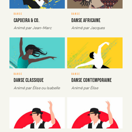
DANSE
DANSE
Capoeira & Co.
Danse Africaine
Animé par Jean-Marc
Animé par Jacques
image_couverture
Image
image_couverture
Image
DANSE
DANSE
Danse classique
Danse contemporaine
Animé par Élise ou Isabelle
Animé par Élise
image_couverture
Image
image_couverture
Image